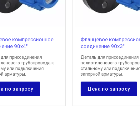
евое компрессионное
Фланцевое компрессио
нение 90х4"
соединение 90х3"
 для присоединения
Деталь для присоединения
иленового трубопровода к
полиэтиленового трубопров
ому или подключения
стальному или подключени
ой арматуры.
запорной арматуры.
а по запросу
Цена по запросу