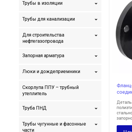
Трубы в изоляции
Трубы для канализации
Для строительства
нефтегазопровода
Запорная арматура
Люки и дождеприемники
Фланц
Скорлупа ППУ – трубный
соедин
утеплитель
Деталь
Труба ПНД
полиэт
стальн
запорн
Трубы чугунные и фасонные
части