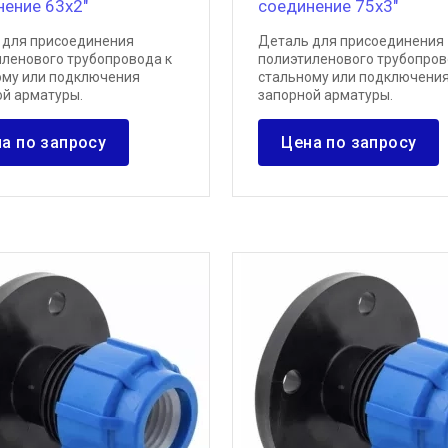
нение 63х2"
соединение 75х3"
 для присоединения
Деталь для присоединения
иленового трубопровода к
полиэтиленового трубопров
ому или подключения
стальному или подключени
ой арматуры.
запорной арматуры.
а по запросу
Цена по запросу