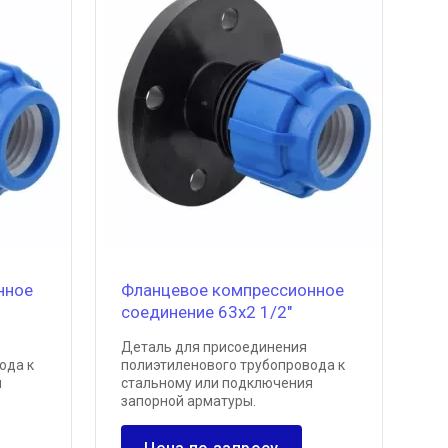
нное
Фланцевое компрессионное
соединение 63х2 1/2"
Деталь для присоединения
ода к
полиэтиленового трубопровода к
я
стальному или подключения
запорной арматуры.