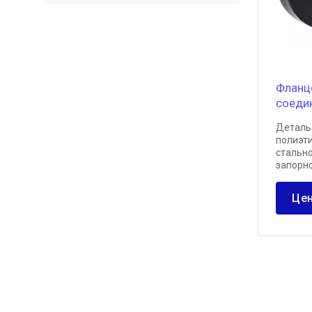
Фланц
соеди
Деталь
полиэт
стальн
запорн
Цен