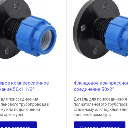
евое компрессионное
Фланцевое компрессио
ение 50х1 1/2"
соединение 50х2"
 для присоединения
Деталь для присоединения
иленового трубопровода к
полиэтиленового трубопров
ому или подключения
стальному или подключени
ой арматуры.
запорной арматуры.