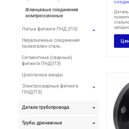
соеди
Фланцевые соединения
Деталь
компрессионные
полиэт
стальн
запорн
Литые фитинги ПНД (ПЭ)
Неразъемные соединения
Цен
полиэтилен-сталь
Сегментные (сварные)
фитинги ПНД(ПЭ)
Цокольные вводы
Электросварные фитинги
ПНД(ПЭ)
Детали трубопровода
Трубы дренажные