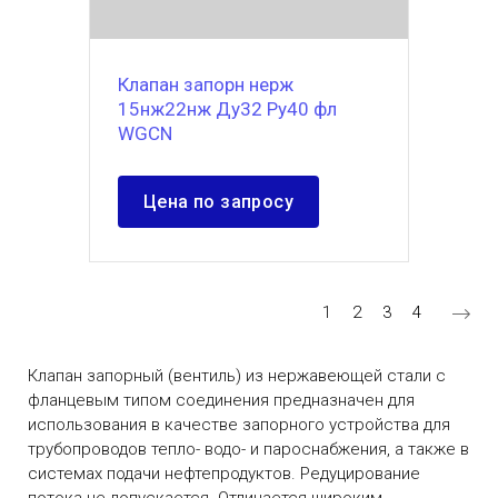
Клапан запорн нерж
15нж22нж Ду32 Ру40 фл
WGCN
Цена по запросу
Нумерация страниц
Текущая страница
Страница
Страница
Страница
1
2
3
4
Клапан запорный (вентиль) из нержавеющей стали с
фланцевым типом соединения предназначен для
использования в качестве запорного устройства для
трубопроводов тепло- водо- и пароснабжения, а также в
системах подачи нефтепродуктов. Редуцирование