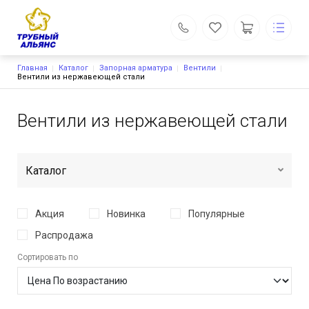
Строка навигации
Главная
Каталог
Запорная арматура
Вентили
Трубопроводная арматура и детали трубопровода
Вентили из нержавеющей стали
Каталог
Основная навигация
О компании
Вентили из нержавеющей стали
Доставка и оплата
Отзывы
Контакты
Поиск
Каталог
Личный кабинет
г. Сургут, ул. Сосновая, д. 12, склад 14
555-400@bk.ru
Акция
Новинка
Популярные
8 (3462) 555-400
Обратный вызов
Распродажа
Сортировать по