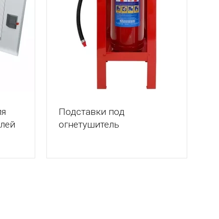
ля
Подставки под
елей
огнетушитель